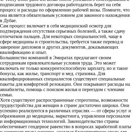
подписания трудового договора работодатель берет на себя
процесс и расходы по оформлению рабочей визы. Помните, что
она является обязательным условием для законного нахождения
в Дубае.
Сам процесс включает в себя медицинский осмотр для
подтверждения отсутствия серьезных болезней, а также сдачу
отпечатков пальцев. Для некоторых специальностей, чаще в
сфере медицины и строительства, требуется также перевод и
заверение дипломов и других документов, доказывающих
квалификацию и опыт.
Большинство компаний в Эмиратах предлагают своим
сотрудникам привлекательные условия труда. Это может
включать не только конкурентоспособную зарплату, но и такие
бонусы, как жилье, транспорт и мед. страховка. Для
квалифицированных специалистов существуют специальные
пакеты для комфортной релокации. Они покрывают расходы на
авиабилеты, помощь с поиском жилья и переездом с членами
семьи.
Хотя существуют распространенные стереотипы, возможности
трудоустройства для женщин в стране достаточно широки. Они
успешно реализуются в различных отраслях — от сферы услуг и
образования до медицины, маркетинга, управления персоналом
и информационных технологий. Законодательство страны
обеспечивает гендерное равенство в вопросах заработной платы
и защищает права женщин, создавая благоприятную среду для