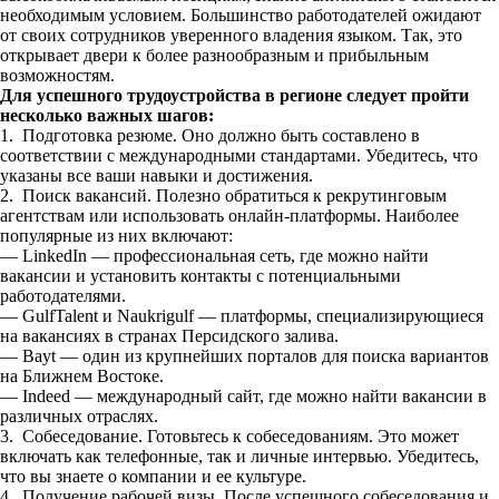
необходимым условием. Большинство работодателей ожидают
от своих сотрудников уверенного владения языком. Так, это
открывает двери к более разнообразным и прибыльным
возможностям.
Для успешного трудоустройства в регионе следует пройти
несколько важных шагов:
1. Подготовка резюме. Оно должно быть составлено в
соответствии с международными стандартами. Убедитесь, что
указаны все ваши навыки и достижения.
2. Поиск вакансий. Полезно обратиться к рекрутинговым
агентствам или использовать онлайн-платформы. Наиболее
популярные из них включают:
— LinkedIn — профессиональная сеть, где можно найти
вакансии и установить контакты с потенциальными
работодателями.
— GulfTalent и Naukrigulf — платформы, специализирующиеся
на вакансиях в странах Персидского залива.
— Bayt — один из крупнейших порталов для поиска вариантов
на Ближнем Востоке.
— Indeed — международный сайт, где можно найти вакансии в
различных отраслях.
3. Собеседование. Готовьтесь к собеседованиям. Это может
включать как телефонные, так и личные интервью. Убедитесь,
что вы знаете о компании и ее культуре.
4. Получение рабочей визы. После успешного собеседования и