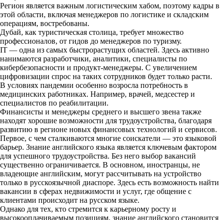
Регион является важным логистическим хабом, поэтому кадры в
этой области, включая менеджеров по логистике и складским
операциям, востребованы.
Дубай, как туристическая столица, требует множество
профессионалов, от гидов до менеджеров по туризму.
IT — одна из самых быстрорастущих областей. Здесь активно
нанимаются разработчики, аналитики, специалисты по
кибербезопасности и продукт-менеджеры. С увеличением
цифровизации спрос на таких сотрудников будет только расти.
В условиях пандемии особенно возросла потребность в
медицинских работниках. Например, врачей, медсестер и
специалистов по реабилитации.
Финансисты и менеджеры среднего и высшего звена также
находят хорошие возможности для трудоустройства, благодаря
развитию в регионе новых финансовых технологий и сервисов.
Первое, с чем сталкиваются многие соискатели — это языковой
барьер. Знание английского языка является ключевым фактором
для успешного трудоустройства. Без него выбор вакансий
существенно ограничивается. В основном, иностранцы, не
владеющие английским, могут рассчитывать на устройство
только в русскоязычной диаспоре. Здесь есть возможность найти
вакансии в сферах недвижимости и услуг, где общение с
клиентами происходит на русском языке.
Однако для тех, кто стремится к карьерному росту и
высокооплачиваемым позициям, знание английского становится