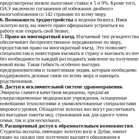
предусмотрены низкие налоговые ставки в 5 и 9%. Кроме того,
ОАЭ заключили соглашения об избежании двойного
налогообложения со 142 странами по всему миру.
6. Возможность трудоустройства
и ведения бизнеса. Имея
золотую визу, вы имеете право официально устроиться на
работу или открыть свой бизнес.
7. Право на многократный въезд.
Изучаемый тип резидентства
обеспечивает беспрепятственное передвижение по миру,
предоставляя право на многократный въезд. Это позволяет
специалистам и инвесторам въезжать в страну и выезжать из нее
без необходимости каждый раз подавать заявление на получение
новой визы. Такая гибкость особенно выгодна
предпринимателям и талантливым людям, которым необходимо
поддерживать деловые связи по всему миру и навещать
родственников.
8. Доступ к исключительной системе здравоохранения.
Эмираты славятся качеством медицины, предлагая
ультрасовременные медицинские учреждения, оснащенные
новейшими технологиями и укомплектованные специалистами
мирового уровня. Обладатели золотых виз могут рассчитывать
на выгодные пакеты мед. страхования как для одного члена
семьи, так и для нескольких.
9. Расширенный доступ к образовательным возможностям
.
Студенты-экспаты, имеющие золотую визу в Дубае, имеют
право на скидки при получении высшего образования в