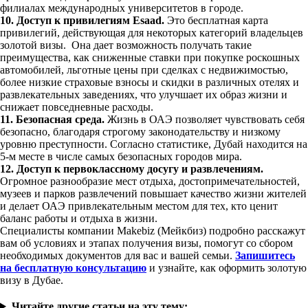
филиалах международных университетов в городе.
10. Доступ к привилегиям Esaad.
Это бесплатная карта
привилегий, действующая для некоторых категорий владельцев
золотой визы. Она дает возможность получать такие
преимущества, как сниженные ставки при покупке роскошных
автомобилей, льготные цены при сделках с недвижимостью,
более низкие страховые взносы и скидки в различных отелях и
развлекательных заведениях, что улучшает их образ жизни и
снижает повседневные расходы.
11. Безопасная среда.
Жизнь в ОАЭ позволяет чувствовать себя
безопасно, благодаря строгому законодательству и низкому
уровню преступности. Согласно статистике, Дубай находится на
5-м месте в числе самых безопасных городов мира.
12. Доступ к первоклассному досугу и развлечениям.
Огромное разнообразие мест отдыха, достопримечательностей,
музеев и парков развлечений повышает качество жизни жителей
и делает ОАЭ привлекательным местом для тех, кто ценит
баланс работы и отдыха в жизни.
Специалисты компании Makebiz (Мейкбиз) подробно расскажут
вам об условиях и этапах получения визы, помогут со сбором
необходимых документов для вас и вашей семьи.
Запишитесь
на бесплатную консультацию
и узнайте, как оформить золотую
визу в Дубае.
Читайте другие статьи на эту тему: