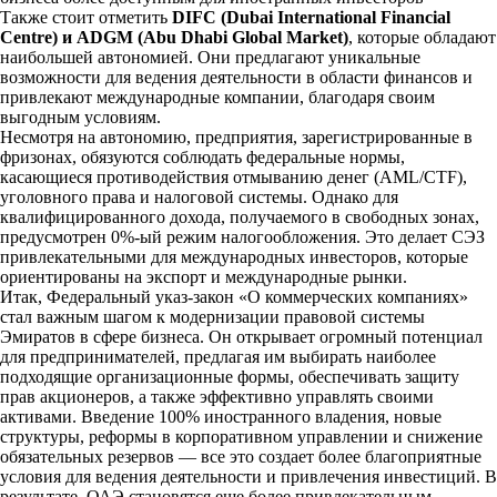
Также стоит отметить
DIFC (Dubai International Financial
Centre) и ADGM (Abu Dhabi Global Market)
, которые обладают
наибольшей автономией. Они предлагают уникальные
возможности для ведения деятельности в области финансов и
привлекают международные компании, благодаря своим
выгодным условиям.
Несмотря на автономию, предприятия, зарегистрированные в
фризонах, обязуются соблюдать федеральные нормы,
касающиеся противодействия отмыванию денег (AML/CTF),
уголовного права и налоговой системы. Однако для
квалифицированного дохода, получаемого в свободных зонах,
предусмотрен 0%-ый режим налогообложения. Это делает СЭЗ
привлекательными для международных инвесторов, которые
ориентированы на экспорт и международные рынки.
Итак, Федеральный указ-закон «О коммерческих компаниях»
стал важным шагом к модернизации правовой системы
Эмиратов в сфере бизнеса. Он открывает огромный потенциал
для предпринимателей, предлагая им выбирать наиболее
подходящие организационные формы, обеспечивать защиту
прав акционеров, а также эффективно управлять своими
активами. Введение 100% иностранного владения, новые
структуры, реформы в корпоративном управлении и снижение
обязательных резервов — все это создает более благоприятные
условия для ведения деятельности и привлечения инвестиций. В
результате, ОАЭ становятся еще более привлекательным