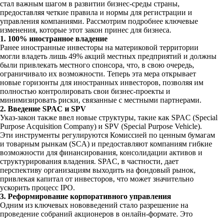
стал важным шагом в развитии бизнес-среды страны,
предоставляя четкие правила и нормы для регистрации и
управления компаниями. Рассмотрим подробнее ключевые
изменения, которые этот закон принес для бизнеса.
1. 100% иностранное владение
Ранее иностранные инвесторы на материковой территории
могли владеть лишь 49% акций местных предприятий и должны
были привлекать местного спонсора, что, в свою очередь,
ограничивало их возможности. Теперь эта мера открывает
новые горизонты для иностранных инвесторов, позволяя им
полностью контролировать свои бизнес-проекты и
минимизировать риски, связанные с местными партнерами.
2. Введение SPAC и SPV
Указ-закон также ввел новые структуры, такие как SPAC (Special
Purpose Acquisition Company) и SPV (Special Purpose Vehicle).
Эти инструменты регулируются Комиссией по ценным бумагам
и товарным рынкам (SCA) и предоставляют компаниям гибкие
возможности для финансирования, консолидации активов и
структурирования владения. SPAC, в частности, дает
перспективу организациям выходить на фондовый рынок,
привлекая капитал от инвесторов, что может значительно
ускорить процесс IPO.
3. Реформирование корпоративного управления
Одним из ключевых нововведений стало разрешение на
проведение собраний акционеров в онлайн-формате. Это