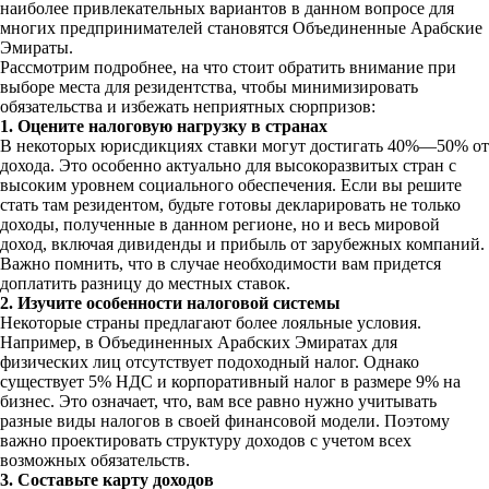
наиболее привлекательных вариантов в данном вопросе для
многих предпринимателей становятся Объединенные Арабские
Эмираты.
Рассмотрим подробнее, на что стоит обратить внимание при
выборе места для резидентства, чтобы минимизировать
обязательства и избежать неприятных сюрпризов:
1. Оцените налоговую нагрузку в странах
В некоторых юрисдикциях ставки могут достигать 40%—50% от
дохода. Это особенно актуально для высокоразвитых стран с
высоким уровнем социального обеспечения. Если вы решите
стать там резидентом, будьте готовы декларировать не только
доходы, полученные в данном регионе, но и весь мировой
доход, включая дивиденды и прибыль от зарубежных компаний.
Важно помнить, что в случае необходимости вам придется
доплатить разницу до местных ставок.
2. Изучите особенности налоговой системы
Некоторые страны предлагают более лояльные условия.
Например, в Объединенных Арабских Эмиратах для
физических лиц отсутствует подоходный налог. Однако
существует 5% НДС и корпоративный налог в размере 9% на
бизнес. Это означает, что, вам все равно нужно учитывать
разные виды налогов в своей финансовой модели. Поэтому
важно проектировать структуру доходов с учетом всех
возможных обязательств.
3. Составьте карту доходов